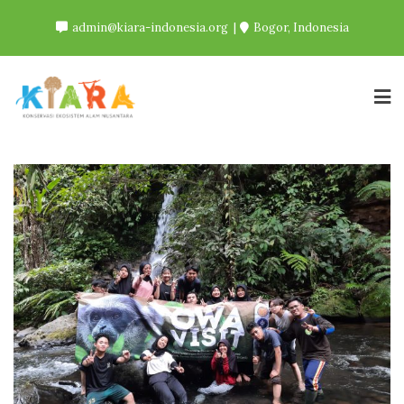
Skip
admin@kiara-indonesia.org
Bogor, Indonesia
to
content