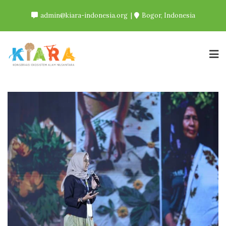
Skip
admin@kiara-indonesia.org
Bogor, Indonesia
to
content